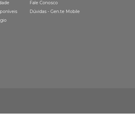
idade
Fale Conosco
poníveis
Dúvidas - Gen.te Mobile
gio